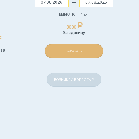
—
ВЫБРАНО —
1
дн.
3000
За единицу
Ю
за,
ЗАКАЗАТЬ
ВОЗНИКЛИ ВОПРОСЫ ?