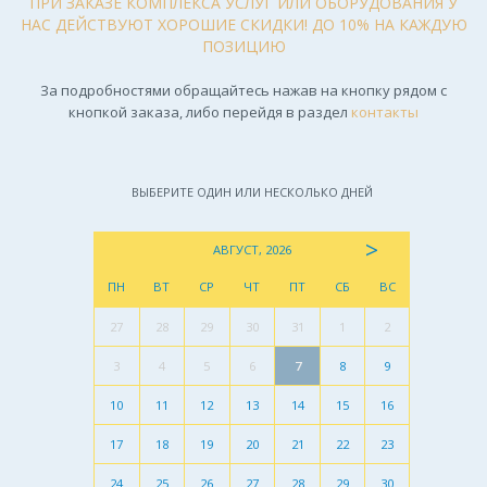
ПРИ ЗАКАЗЕ КОМПЛЕКСА УСЛУГ ИЛИ ОБОРУДОВАНИЯ У
НАС ДЕЙСТВУЮТ ХОРОШИЕ СКИДКИ! ДО 10% НА КАЖДУЮ
ПОЗИЦИЮ
За подробностями обращайтесь нажав на кнопку рядом с
кнопкой заказа, либо перейдя в раздел
контакты
ВЫБЕРИТЕ ОДИН ИЛИ НЕСКОЛЬКО ДНЕЙ
>
АВГУСТ, 2026
ПН
ВТ
СР
ЧТ
ПТ
СБ
ВС
27
28
29
30
31
1
2
3
4
5
6
7
8
9
10
11
12
13
14
15
16
17
18
19
20
21
22
23
24
25
26
27
28
29
30