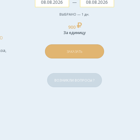
—
ВЫБРАНО —
1
дн.
900
За единицу
Ю
за,
ЗАКАЗАТЬ
ВОЗНИКЛИ ВОПРОСЫ ?