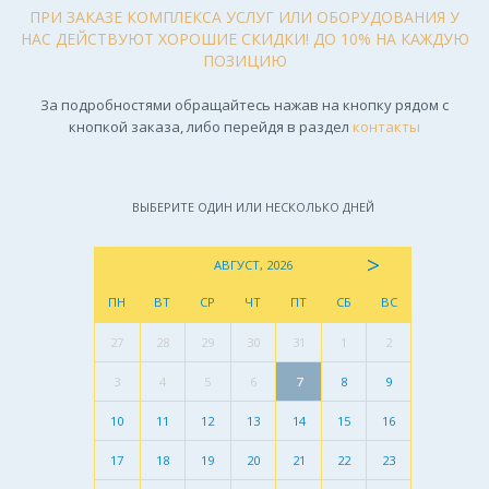
ПРИ ЗАКАЗЕ КОМПЛЕКСА УСЛУГ ИЛИ ОБОРУДОВАНИЯ У
НАС ДЕЙСТВУЮТ ХОРОШИЕ СКИДКИ! ДО 10% НА КАЖДУЮ
ПОЗИЦИЮ
За подробностями обращайтесь нажав на кнопку рядом с
кнопкой заказа, либо перейдя в раздел
контакты
ВЫБЕРИТЕ ОДИН ИЛИ НЕСКОЛЬКО ДНЕЙ
>
АВГУСТ, 2026
ПН
ВТ
СР
ЧТ
ПТ
СБ
ВС
27
28
29
30
31
1
2
3
4
5
6
7
8
9
10
11
12
13
14
15
16
17
18
19
20
21
22
23