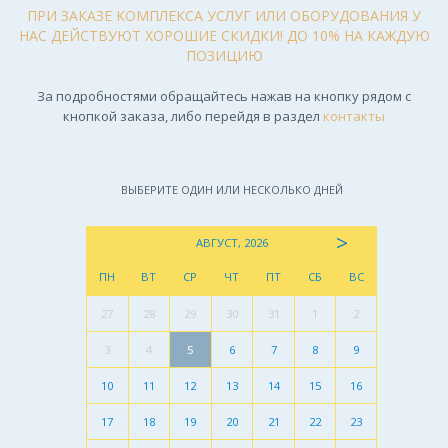
ПРИ ЗАКАЗЕ КОМПЛЕКСА УСЛУГ ИЛИ ОБОРУДОВАНИЯ У
НАС ДЕЙСТВУЮТ ХОРОШИЕ СКИДКИ! ДО 10% НА КАЖДУЮ
ПОЗИЦИЮ
За подробностями обращайтесь нажав на кнопку рядом с
кнопкой заказа, либо перейдя в раздел
контакты
ВЫБЕРИТЕ ОДИН ИЛИ НЕСКОЛЬКО ДНЕЙ
>
АВГУСТ, 2026
ПН
ВТ
СР
ЧТ
ПТ
СБ
ВС
27
28
29
30
31
1
2
3
4
5
6
7
8
9
10
11
12
13
14
15
16
17
18
19
20
21
22
23