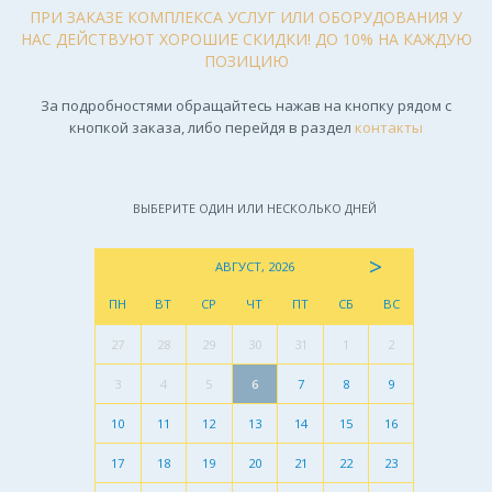
ПРИ ЗАКАЗЕ КОМПЛЕКСА УСЛУГ ИЛИ ОБОРУДОВАНИЯ У
НАС ДЕЙСТВУЮТ ХОРОШИЕ СКИДКИ! ДО 10% НА КАЖДУЮ
ПОЗИЦИЮ
За подробностями обращайтесь нажав на кнопку рядом с
кнопкой заказа, либо перейдя в раздел
контакты
ВЫБЕРИТЕ ОДИН ИЛИ НЕСКОЛЬКО ДНЕЙ
>
АВГУСТ, 2026
ПН
ВТ
СР
ЧТ
ПТ
СБ
ВС
27
28
29
30
31
1
2
3
4
5
6
7
8
9
10
11
12
13
14
15
16
17
18
19
20
21
22
23