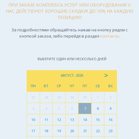
ПРИ ЗАКАЗЕ КОМПЛЕКСА УСЛУГ ИЛИ ОБОРУДОВАНИЯ У
НАС ДЕЙСТВУЮТ ХОРОШИЕ СКИДКИ! ДО 10% НА КАЖДУЮ
ПОЗИЦИЮ
За подробностями обращайтесь нажав на кнопку рядом с
кнопкой заказа, либо перейдя в раздел
контакты
ВЫБЕРИТЕ ОДИН ИЛИ НЕСКОЛЬКО ДНЕЙ
>
АВГУСТ, 2026
ПН
ВТ
СР
ЧТ
ПТ
СБ
ВС
27
28
29
30
31
1
2
3
4
5
6
7
8
9
10
11
12
13
14
15
16
17
18
19
20
21
22
23