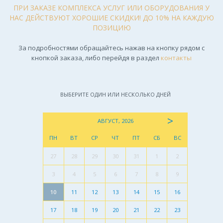
ПРИ ЗАКАЗЕ КОМПЛЕКСА УСЛУГ ИЛИ ОБОРУДОВАНИЯ У
НАС ДЕЙСТВУЮТ ХОРОШИЕ СКИДКИ! ДО 10% НА КАЖДУЮ
ПОЗИЦИЮ
За подробностями обращайтесь нажав на кнопку рядом с
кнопкой заказа, либо перейдя в раздел
контакты
ВЫБЕРИТЕ ОДИН ИЛИ НЕСКОЛЬКО ДНЕЙ
>
АВГУСТ, 2026
ПН
ВТ
СР
ЧТ
ПТ
СБ
ВС
27
28
29
30
31
1
2
3
4
5
6
7
8
9
10
11
12
13
14
15
16
17
18
19
20
21
22
23