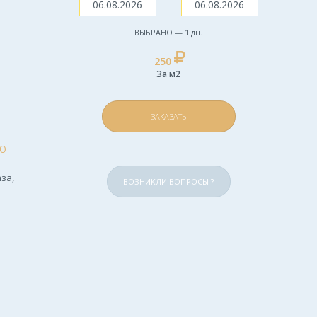
—
ВЫБРАНО —
1
дн.
250
За м2
ЗАКАЗАТЬ
Ю
за,
ВОЗНИКЛИ ВОПРОСЫ ?