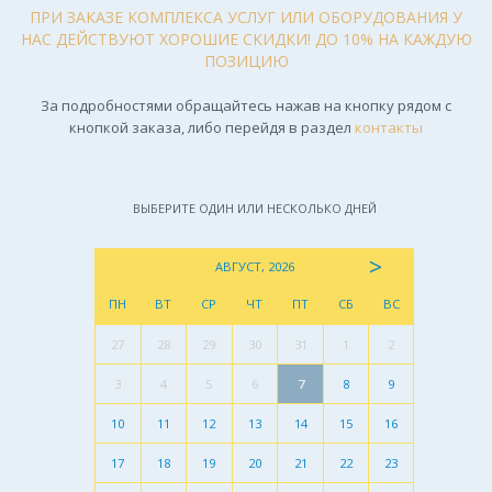
ПРИ ЗАКАЗЕ КОМПЛЕКСА УСЛУГ ИЛИ ОБОРУДОВАНИЯ У
НАС ДЕЙСТВУЮТ ХОРОШИЕ СКИДКИ! ДО 10% НА КАЖДУЮ
ПОЗИЦИЮ
За подробностями обращайтесь нажав на кнопку рядом с
кнопкой заказа, либо перейдя в раздел
контакты
ВЫБЕРИТЕ ОДИН ИЛИ НЕСКОЛЬКО ДНЕЙ
>
АВГУСТ, 2026
ПН
ВТ
СР
ЧТ
ПТ
СБ
ВС
27
28
29
30
31
1
2
3
4
5
6
7
8
9
10
11
12
13
14
15
16
17
18
19
20
21
22
23