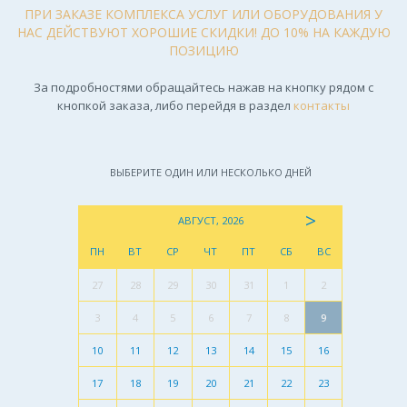
ПРИ ЗАКАЗЕ КОМПЛЕКСА УСЛУГ ИЛИ ОБОРУДОВАНИЯ У
НАС ДЕЙСТВУЮТ ХОРОШИЕ СКИДКИ! ДО 10% НА КАЖДУЮ
ПОЗИЦИЮ
За подробностями обращайтесь нажав на кнопку рядом с
кнопкой заказа, либо перейдя в раздел
контакты
ВЫБЕРИТЕ ОДИН ИЛИ НЕСКОЛЬКО ДНЕЙ
>
АВГУСТ, 2026
ПН
ВТ
СР
ЧТ
ПТ
СБ
ВС
27
28
29
30
31
1
2
3
4
5
6
7
8
9
10
11
12
13
14
15
16
17
18
19
20
21
22
23