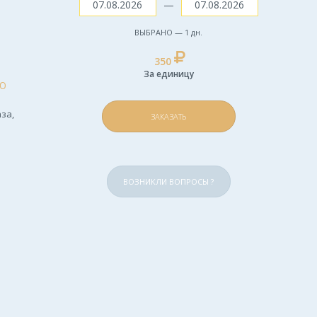
—
ВЫБРАНО —
1
дн.
350
За единицу
Ю
за,
ЗАКАЗАТЬ
ВОЗНИКЛИ ВОПРОСЫ ?