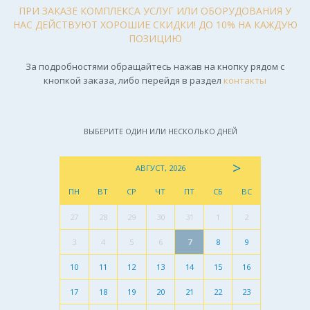
ПРИ ЗАКАЗЕ КОМПЛЕКСА УСЛУГ ИЛИ ОБОРУДОВАНИЯ У
НАС ДЕЙСТВУЮТ ХОРОШИЕ СКИДКИ! ДО 10% НА КАЖДУЮ
ПОЗИЦИЮ
За подробностями обращайтесь нажав на кнопку рядом с
кнопкой заказа, либо перейдя в раздел
контакты
ВЫБЕРИТЕ ОДИН ИЛИ НЕСКОЛЬКО ДНЕЙ
>
АВГУСТ, 2026
ПН
ВТ
СР
ЧТ
ПТ
СБ
ВС
27
28
29
30
31
1
2
3
4
5
6
7
8
9
10
11
12
13
14
15
16
17
18
19
20
21
22
23