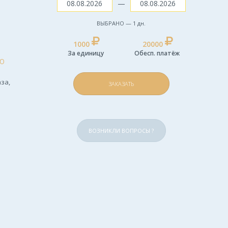
—
ВЫБРАНО —
1
дн.
1000
20000
За единицу
Обесп. платёж
Ю
за,
ЗАКАЗАТЬ
ВОЗНИКЛИ ВОПРОСЫ ?