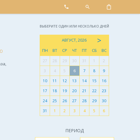
ВЫБЕРИТЕ ОДИН ИЛИ НЕСКОЛЬКО ДНЕЙ
>
АВГУСТ, 2026
ПН
ВТ
СР
ЧТ
ПТ
СБ
ВС
Ю
27
28
29
30
31
1
2
за,
3
4
5
6
7
8
9
10
11
12
13
14
15
16
17
18
19
20
21
22
23
24
25
26
27
28
29
30
31
1
2
3
4
5
6
ПЕРИОД