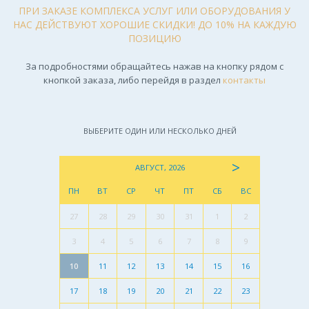
ПРИ ЗАКАЗЕ КОМПЛЕКСА УСЛУГ ИЛИ ОБОРУДОВАНИЯ У
НАС ДЕЙСТВУЮТ ХОРОШИЕ СКИДКИ! ДО 10% НА КАЖДУЮ
ПОЗИЦИЮ
За подробностями обращайтесь нажав на кнопку рядом с
кнопкой заказа, либо перейдя в раздел
контакты
ВЫБЕРИТЕ ОДИН ИЛИ НЕСКОЛЬКО ДНЕЙ
>
АВГУСТ, 2026
ПН
ВТ
СР
ЧТ
ПТ
СБ
ВС
27
28
29
30
31
1
2
3
4
5
6
7
8
9
10
11
12
13
14
15
16
17
18
19
20
21
22
23