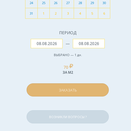
24
25
26
27
28
29
30
31
1
2
3
4
5
6
ПЕРИОД
—
ВЫБРАНО —
1
дн.
70
ЗА М2
ЗАКАЗАТЬ
ВОЗНИКЛИ ВОПРОСЫ ?