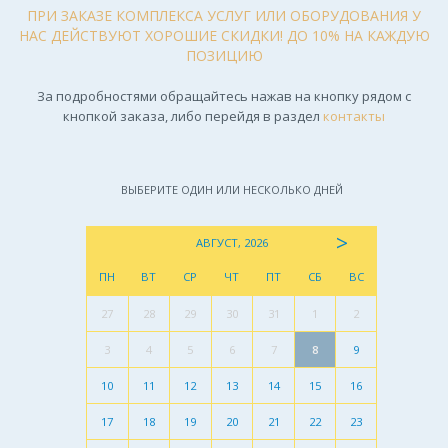
ПРИ ЗАКАЗЕ КОМПЛЕКСА УСЛУГ ИЛИ ОБОРУДОВАНИЯ У
НАС ДЕЙСТВУЮТ ХОРОШИЕ СКИДКИ! ДО 10% НА КАЖДУЮ
ПОЗИЦИЮ
За подробностями обращайтесь нажав на кнопку рядом с
кнопкой заказа, либо перейдя в раздел
контакты
ВЫБЕРИТЕ ОДИН ИЛИ НЕСКОЛЬКО ДНЕЙ
>
АВГУСТ, 2026
ПН
ВТ
СР
ЧТ
ПТ
СБ
ВС
27
28
29
30
31
1
2
3
4
5
6
7
8
9
10
11
12
13
14
15
16
17
18
19
20
21
22
23