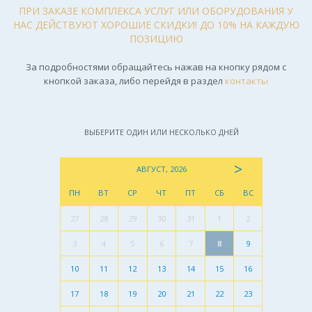
ПРИ ЗАКАЗЕ КОМПЛЕКСА УСЛУГ ИЛИ ОБОРУДОВАНИЯ У
НАС ДЕЙСТВУЮТ ХОРОШИЕ СКИДКИ! ДО 10% НА КАЖДУЮ
ПОЗИЦИЮ
За подробностями обращайтесь нажав на кнопку рядом с
кнопкой заказа, либо перейдя в раздел
контакты
ВЫБЕРИТЕ ОДИН ИЛИ НЕСКОЛЬКО ДНЕЙ
>
АВГУСТ, 2026
ПН
ВТ
СР
ЧТ
ПТ
СБ
ВС
27
28
29
30
31
1
2
3
4
5
6
7
8
9
10
11
12
13
14
15
16
17
18
19
20
21
22
23