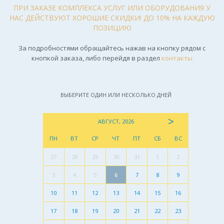
ПРИ ЗАКАЗЕ КОМПЛЕКСА УСЛУГ ИЛИ ОБОРУДОВАНИЯ У
НАС ДЕЙСТВУЮТ ХОРОШИЕ СКИДКИ! ДО 10% НА КАЖДУЮ
ПОЗИЦИЮ
За подробностями обращайтесь нажав на кнопку рядом с
кнопкой заказа, либо перейдя в раздел
контакты
ВЫБЕРИТЕ ОДИН ИЛИ НЕСКОЛЬКО ДНЕЙ
>
АВГУСТ, 2026
ПН
ВТ
СР
ЧТ
ПТ
СБ
ВС
27
28
29
30
31
1
2
3
4
5
6
7
8
9
10
11
12
13
14
15
16
17
18
19
20
21
22
23