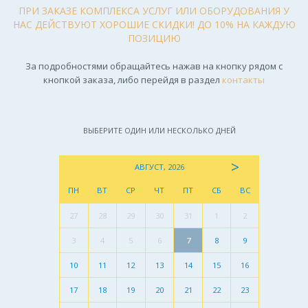
ПРИ ЗАКАЗЕ КОМПЛЕКСА УСЛУГ ИЛИ ОБОРУДОВАНИЯ У
НАС ДЕЙСТВУЮТ ХОРОШИЕ СКИДКИ! ДО 10% НА КАЖДУЮ
ПОЗИЦИЮ
За подробностями обращайтесь нажав на кнопку рядом с
кнопкой заказа, либо перейдя в раздел
контакты
ВЫБЕРИТЕ ОДИН ИЛИ НЕСКОЛЬКО ДНЕЙ
>
АВГУСТ, 2026
ПН
ВТ
СР
ЧТ
ПТ
СБ
ВС
27
28
29
30
31
1
2
3
4
5
6
7
8
9
10
11
12
13
14
15
16
17
18
19
20
21
22
23