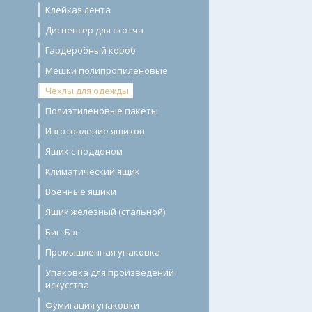
Клейкая лента
Диспенсер для скотча
Гардеробный короб
Мешки полипропиленовые
Чехлы для одежды
Полиэтиленовые пакеты
Изготовление ящиков
Ящик с поддоном
Климатический ящик
Военные ящики
Ящик железный (стальной)
Биг- Бэг
Промышленная упаковка
Упаковка для произведений
искусства
Фумигация упаковки