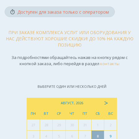
Доступен для заказа только с оператором
ПРИ ЗАКАЗЕ КОМПЛЕКСА УСЛУГ ИЛИ ОБОРУДОВАНИЯ У
НАС ДЕЙСТВУЮТ ХОРОШИЕ СКИДКИ! ДО 10% НА КАЖДУЮ
ПОЗИЦИЮ
За подробностями обращайтесь нажав на кнопку рядом с
кнопкой заказа, либо перейдя в раздел
контакты
ВЫБЕРИТЕ ОДИН ИЛИ НЕСКОЛЬКО ДНЕЙ
>
АВГУСТ, 2026
ПН
ВТ
СР
ЧТ
ПТ
СБ
ВС
27
28
29
30
31
1
2
3
4
5
6
7
8
9