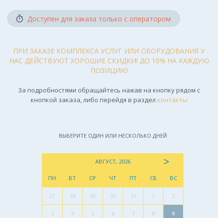
Доступен для заказа только с оператором
ПРИ ЗАКАЗЕ КОМПЛЕКСА УСЛУГ ИЛИ ОБОРУДОВАНИЯ У
НАС ДЕЙСТВУЮТ ХОРОШИЕ СКИДКИ! ДО 10% НА КАЖДУЮ
ПОЗИЦИЮ
За подробностями обращайтесь нажав на кнопку рядом с
кнопкой заказа, либо перейдя в раздел
контакты
ВЫБЕРИТЕ ОДИН ИЛИ НЕСКОЛЬКО ДНЕЙ
>
АВГУСТ, 2026
ПН
ВТ
СР
ЧТ
ПТ
СБ
ВС
27
28
29
30
31
1
2
3
4
5
6
7
8
9