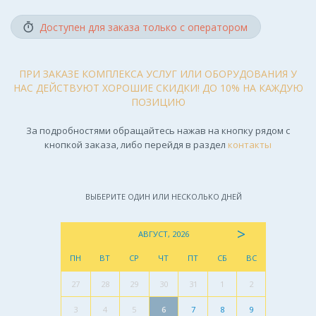
Доступен для заказа только с оператором
ПРИ ЗАКАЗЕ КОМПЛЕКСА УСЛУГ ИЛИ ОБОРУДОВАНИЯ У
НАС ДЕЙСТВУЮТ ХОРОШИЕ СКИДКИ! ДО 10% НА КАЖДУЮ
ПОЗИЦИЮ
За подробностями обращайтесь нажав на кнопку рядом с
кнопкой заказа, либо перейдя в раздел
контакты
ВЫБЕРИТЕ ОДИН ИЛИ НЕСКОЛЬКО ДНЕЙ
>
АВГУСТ, 2026
ПН
ВТ
СР
ЧТ
ПТ
СБ
ВС
27
28
29
30
31
1
2
3
4
5
6
7
8
9