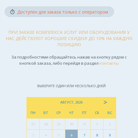
Доступен для заказа только с оператором
ПРИ ЗАКАЗЕ КОМПЛЕКСА УСЛУГ ИЛИ ОБОРУДОВАНИЯ У
НАС ДЕЙСТВУЮТ ХОРОШИЕ СКИДКИ! ДО 10% НА КАЖДУЮ
ПОЗИЦИЮ
За подробностями обращайтесь нажав на кнопку рядом с
кнопкой заказа, либо перейдя в раздел
контакты
ВЫБЕРИТЕ ОДИН ИЛИ НЕСКОЛЬКО ДНЕЙ
>
АВГУСТ, 2026
ПН
ВТ
СР
ЧТ
ПТ
СБ
ВС
27
28
29
30
31
1
2
3
4
5
6
7
8
9