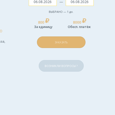
—
ВЫБРАНО —
1
дн.
800
8000
За единицу
Обесп. платёж
Ю
за,
ЗАКАЗАТЬ
ВОЗНИКЛИ ВОПРОСЫ ?