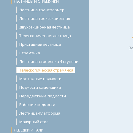
ЛЕСТНИЦЫ И СТРЕМЯНКИ
Лестница трансформер
Лестница трехсекционная
Двухсекционная лестница
Телескопическая лестница
Приставная лестница
За
Стремянка
Лестница-стремянка 4 ступени
Телескопическая стремянка
Монтажные подмости
Подмости каменщика
Передвижные подмости
Рабочие подмости
Лестница-платформа
Малярный стол
ЛЕБЕДКИ И ТАЛИ