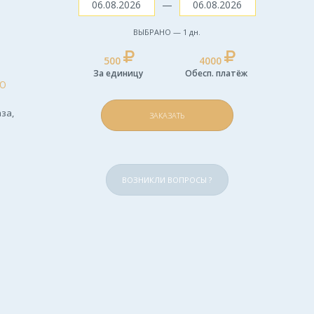
—
ВЫБРАНО —
1
дн.
500
4000
За единицу
Обесп. платёж
Ю
за,
ЗАКАЗАТЬ
ВОЗНИКЛИ ВОПРОСЫ ?