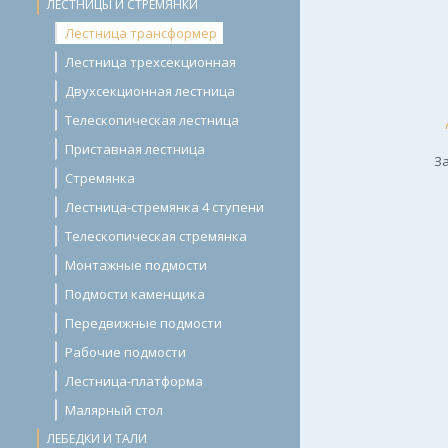
ЛЕСТНИЦЫ И СТРЕМЯНКИ
Лестница трансформер
Лестница трехсекционная
Двухсекционная лестница
Телескопическая лестница
Приставная лестница
За
Стремянка
Лестница-стремянка 4 ступени
Телескопическая стремянка
Монтажные подмости
Подмости каменщика
Передвижные подмости
Рабочие подмости
Лестница-платформа
Малярный стол
ЛЕБЕДКИ И ТАЛИ