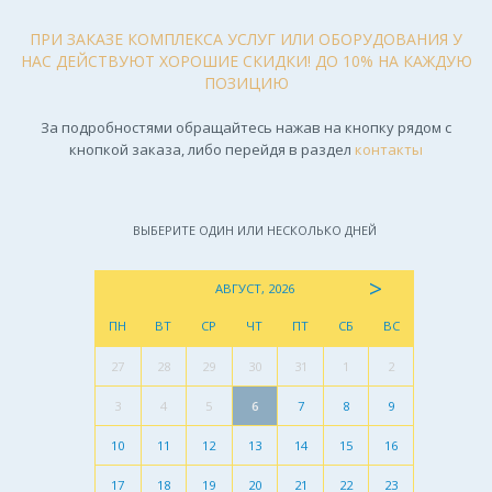
ПРИ ЗАКАЗЕ КОМПЛЕКСА УСЛУГ ИЛИ ОБОРУДОВАНИЯ У
НАС ДЕЙСТВУЮТ ХОРОШИЕ СКИДКИ! ДО 10% НА КАЖДУЮ
ПОЗИЦИЮ
За подробностями обращайтесь нажав на кнопку рядом с
кнопкой заказа, либо перейдя в раздел
контакты
ВЫБЕРИТЕ ОДИН ИЛИ НЕСКОЛЬКО ДНЕЙ
>
АВГУСТ, 2026
ПН
ВТ
СР
ЧТ
ПТ
СБ
ВС
27
28
29
30
31
1
2
3
4
5
6
7
8
9
10
11
12
13
14
15
16
17
18
19
20
21
22
23