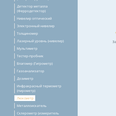
Детектор металла
(Ферродетектор)
Нивелир оптический
Электронный нивелир
Толщиномер
Лазерный уровнь (нивелир)
За
Мультиметр
Тестер-пробник
Влагомер (Гигрометр)
Газоанализатор
Дозиметр
Инфракрасный термометр
(пирометр)
Люксметр
Металлоискатель
Склерометр (измеритель