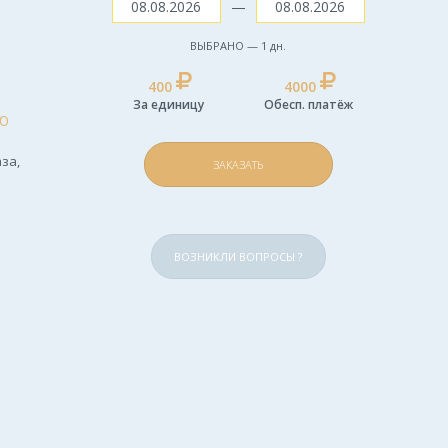
—
ВЫБРАНО —
1
дн.
400
4000
За единицу
Обесп. платёж
Ю
за,
ЗАКАЗАТЬ
ВОЗНИКЛИ ВОПРОСЫ ?