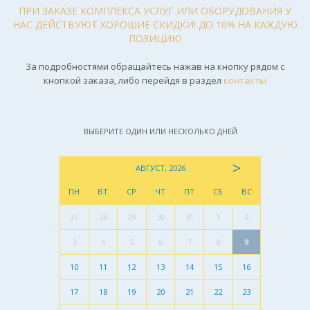
ПРИ ЗАКАЗЕ КОМПЛЕКСА УСЛУГ ИЛИ ОБОРУДОВАНИЯ У
НАС ДЕЙСТВУЮТ ХОРОШИЕ СКИДКИ! ДО 10% НА КАЖДУЮ
ПОЗИЦИЮ
За подробностями обращайтесь нажав на кнопку рядом с
кнопкой заказа, либо перейдя в раздел
контакты
ВЫБЕРИТЕ ОДИН ИЛИ НЕСКОЛЬКО ДНЕЙ
>
АВГУСТ, 2026
ПН
ВТ
СР
ЧТ
ПТ
СБ
ВС
27
28
29
30
31
1
2
3
4
5
6
7
8
9
10
11
12
13
14
15
16
17
18
19
20
21
22
23