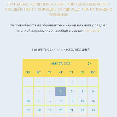
ПРИ ЗАКАЗЕ КОМПЛЕКСА УСЛУГ ИЛИ ОБОРУДОВАНИЯ У
НАС ДЕЙСТВУЮТ ХОРОШИЕ СКИДКИ! ДО 10% НА КАЖДУЮ
ПОЗИЦИЮ
За подробностями обращайтесь нажав на кнопку рядом с
кнопкой заказа, либо перейдя в раздел
контакты
ВЫБЕРИТЕ ОДИН ИЛИ НЕСКОЛЬКО ДНЕЙ
>
АВГУСТ, 2026
ПН
ВТ
СР
ЧТ
ПТ
СБ
ВС
27
28
29
30
31
1
2
3
4
5
6
7
8
9
10
11
12
13
14
15
16
17
18
19
20
21
22
23