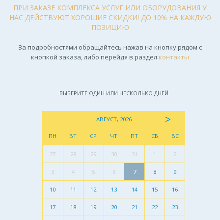
ПРИ ЗАКАЗЕ КОМПЛЕКСА УСЛУГ ИЛИ ОБОРУДОВАНИЯ У
НАС ДЕЙСТВУЮТ ХОРОШИЕ СКИДКИ! ДО 10% НА КАЖДУЮ
ПОЗИЦИЮ
За подробностями обращайтесь нажав на кнопку рядом с
кнопкой заказа, либо перейдя в раздел
контакты
ВЫБЕРИТЕ ОДИН ИЛИ НЕСКОЛЬКО ДНЕЙ
>
АВГУСТ, 2026
ПН
ВТ
СР
ЧТ
ПТ
СБ
ВС
27
28
29
30
31
1
2
3
4
5
6
7
8
9
10
11
12
13
14
15
16
17
18
19
20
21
22
23