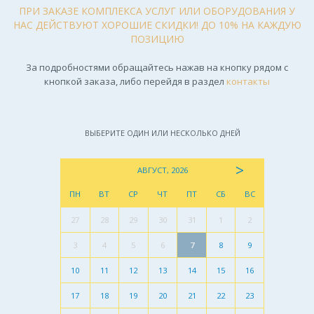
ПРИ ЗАКАЗЕ КОМПЛЕКСА УСЛУГ ИЛИ ОБОРУДОВАНИЯ У
НАС ДЕЙСТВУЮТ ХОРОШИЕ СКИДКИ! ДО 10% НА КАЖДУЮ
ПОЗИЦИЮ
За подробностями обращайтесь нажав на кнопку рядом с
кнопкой заказа, либо перейдя в раздел
контакты
ВЫБЕРИТЕ ОДИН ИЛИ НЕСКОЛЬКО ДНЕЙ
>
АВГУСТ, 2026
ПН
ВТ
СР
ЧТ
ПТ
СБ
ВС
27
28
29
30
31
1
2
3
4
5
6
7
8
9
10
11
12
13
14
15
16
17
18
19
20
21
22
23