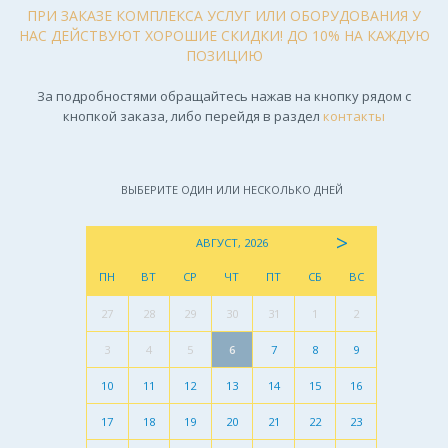
ПРИ ЗАКАЗЕ КОМПЛЕКСА УСЛУГ ИЛИ ОБОРУДОВАНИЯ У
НАС ДЕЙСТВУЮТ ХОРОШИЕ СКИДКИ! ДО 10% НА КАЖДУЮ
ПОЗИЦИЮ
За подробностями обращайтесь нажав на кнопку рядом с
кнопкой заказа, либо перейдя в раздел
контакты
ВЫБЕРИТЕ ОДИН ИЛИ НЕСКОЛЬКО ДНЕЙ
>
АВГУСТ, 2026
ПН
ВТ
СР
ЧТ
ПТ
СБ
ВС
27
28
29
30
31
1
2
3
4
5
6
7
8
9
10
11
12
13
14
15
16
17
18
19
20
21
22
23