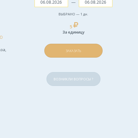
—
ВЫБРАНО —
1
дн.
5
За единицу
Ю
за,
ЗАКАЗАТЬ
ВОЗНИКЛИ ВОПРОСЫ ?